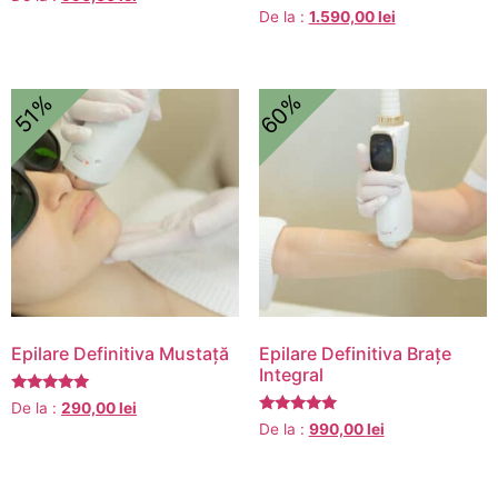
5.00
Evaluat la
De la :
1.590,00
lei
din 5
5.00
din 5
60%
51%
Epilare Definitiva Mustață
Epilare Definitiva Brațe
Integral
Evaluat la
De la :
290,00
lei
5.00
Evaluat la
De la :
990,00
lei
din 5
5.00
din 5