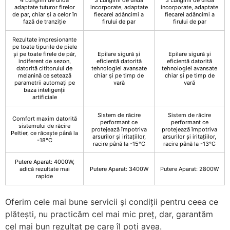
adaptate tuturor firelor
incorporate, adaptate
incorporate, adaptate
de par, chiar și a celor în
fiecarei adâncimi a
fiecarei adâncimi a
fază de tranziție
firului de par
firului de par
Rezultate impresionante
pe toate tipurile de piele
și pe toate firele de păr,
Epilare sigură și
Epilare sigură și
indiferent de sezon,
eficientă datorită
eficientă datorită
datorită cititorului de
tehnologiei avansate
tehnologiei avansate
melanină ce setează
chiar și pe timp de
chiar și pe timp de
parametrii automați pe
vară
vară
baza inteligenții
artificiale
Sistem de răcire
Sistem de răcire
Comfort maxim datorită
performant ce
performant ce
sistemului de răcire
protejează împotriva
protejează împotriva
Peltier, ce răcește până la
arsurilor și iritațiilor,
arsurilor și iritațiilor,
-18°C
racire până la -15°C
racire până la -13°C
Putere Aparat: 4000W,
adică rezultate mai
Putere Aparat: 3400W
Putere Aparat: 2800W
rapide
Oferim cele mai bune servicii și condiții pentru ceea ce
plătești, nu practicăm cel mai mic preț, dar, garantăm
cel mai bun rezultat pe care îl poți avea.