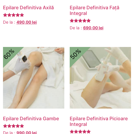
Epilare Definitiva Axilă
Epilare Definitiva Față
Integral
Evaluat la
De la :
490,00
lei
5.00
Evaluat la
De la :
690,00
lei
din 5
5.00
din 5
60%
50%
Epilare Definitiva Gambe
Epilare Definitiva Picioare
Integral
Evaluat la
De la :
990,00
lei