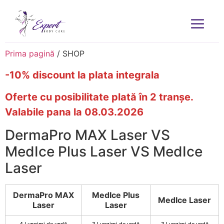
Prima pagină
/ SHOP
-10% discount la plata integrala
Oferte cu posibilitate plată în 2 tranșe.
Valabile pana la 08.03.2026
DermaPro MAX Laser VS
MedIce Plus Laser VS MedIce
Laser
DermaPro MAX
MedIce Plus
MedIce Laser
Laser
Laser
4 Lungimi de undă
3 Lungimi de undă
3 Lungimi de undă